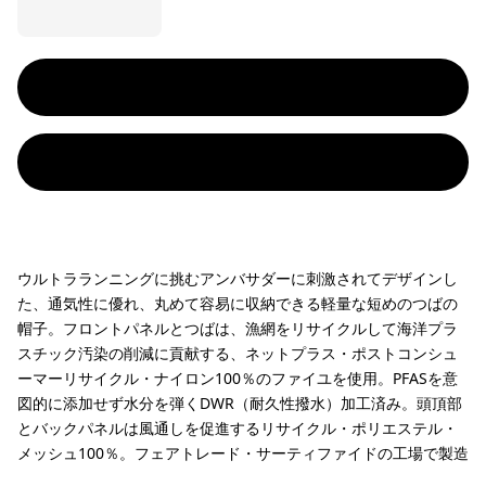
ウルトラランニングに挑むアンバサダーに刺激されてデザインし
た、通気性に優れ、丸めて容易に収納できる軽量な短めのつばの
帽子。フロントパネルとつばは、漁網をリサイクルして海洋プラ
スチック汚染の削減に貢献する、ネットプラス・ポストコンシュ
ーマーリサイクル・ナイロン100％のファイユを使用。PFASを意
図的に添加せず水分を弾くDWR（耐久性撥水）加工済み。頭頂部
とバックパネルは風通しを促進するリサイクル・ポリエステル・
メッシュ100％。フェアトレード・サーティファイドの工場で製造