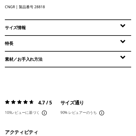
CNGR
Canopy Green
| 製品番号 28818
サイズ情報
特長
素材／お手入れ方法
4.7 / 5
サイズ通り
評価:
4.7 / 5
109レビューに基づく
90%
レビュアーのうち
アクティビティ