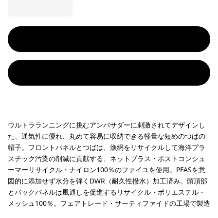
ウルトラランニングに挑むアンバサダーに刺激されてデザインし
た、通気性に優れ、丸めて容易に収納できる軽量な短めのつばの
帽子。フロントパネルとつばは、漁網をリサイクルして海洋プラ
スチック汚染の削減に貢献する、ネットプラス・ポストコンシュ
ーマーリサイクル・ナイロン100％のファイユを使用。PFASを意
図的に添加せず水分を弾くDWR（耐久性撥水）加工済み。頭頂部
とバックパネルは風通しを促進するリサイクル・ポリエステル・
メッシュ100％。フェアトレード・サーティファイドの工場で製造