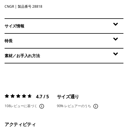
CNGR
Canopy Green
| 製品番号 28818
サイズ情報
特長
素材／お手入れ方法
4.7 / 5
サイズ通り
評価:
4.7 / 5
108レビューに基づく
90%
レビュアーのうち
アクティビティ