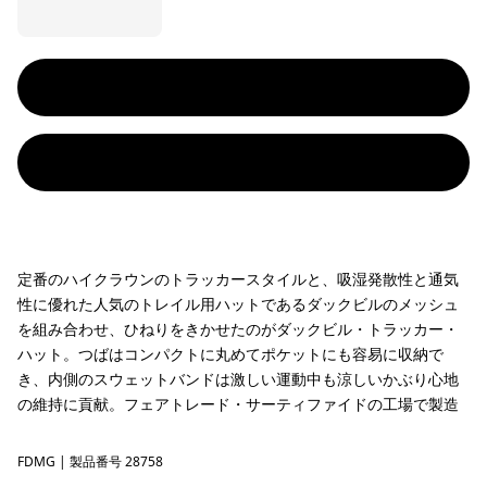
定番のハイクラウンのトラッカースタイルと、吸湿発散性と通気
性に優れた人気のトレイル用ハットであるダックビルのメッシュ
を組み合わせ、ひねりをきかせたのがダックビル・トラッカー・
ハット。つばはコンパクトに丸めてポケットにも容易に収納で
き、内側のスウェットバンドは激しい運動中も涼しいかぶり心地
の維持に貢献。フェアトレード・サーティファイドの工場で製造
FDMG
Faded Magenta
| 製品番号 28758