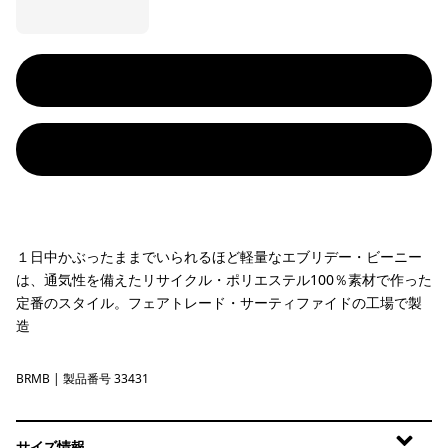
１日中かぶったままでいられるほど軽量なエブリデー・ビーニー
は、通気性を備えたリサイクル・ポリエステル100％素材で作った
定番のスタイル。フェアトレード・サーティファイドの工場で製
造
BRMB
Berm Brown
| 製品番号 33431
サイズ情報