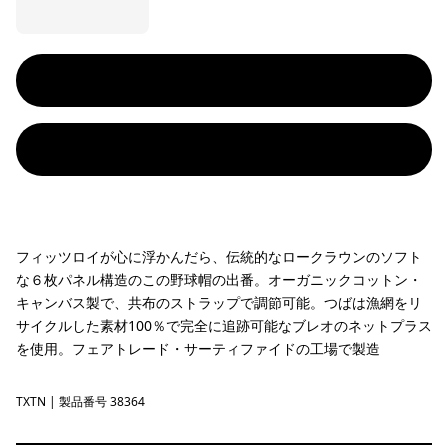
フィッツロイが心に浮かんだら、伝統的なロークラウンのソフト
な６枚パネル構造のこの野球帽の出番。オーガニックコットン・
キャンバス製で、共布のストラップで調節可能。つばは漁網をリ
サイクルした素材100％で完全に追跡可能なブレオのネットプラス
を使用。フェアトレード・サーティファイドの工場で製造
TXTN
Text Logo: Thin Ice
| 製品番号 38364