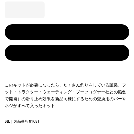
このキットが必要になったら、たくさん釣りをしている証拠。フ
ット・トラクター・ウェーディング・ブーツ（ダナー社との協働
で開発）の滑り止め効果を新品同様にするための交換用のバーや
ネジがすべて入ったキット
SIL
Silver
| 製品番号 81681