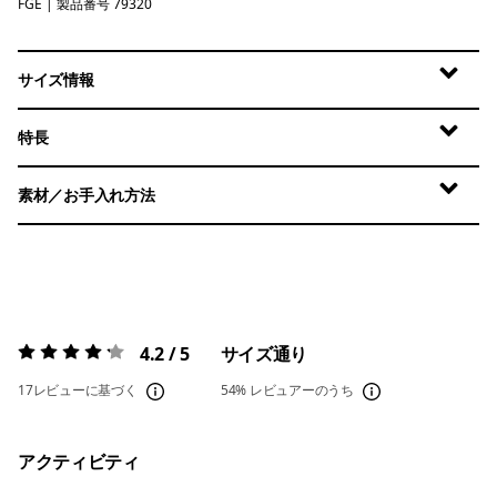
FGE
Forge Grey
| 製品番号 79320
サイズ情報
特長
素材／お手入れ方法
4.2 / 5
サイズ通り
評価:
4.2 / 5
17レビューに基づく
54%
レビュアーのうち
アクティビティ