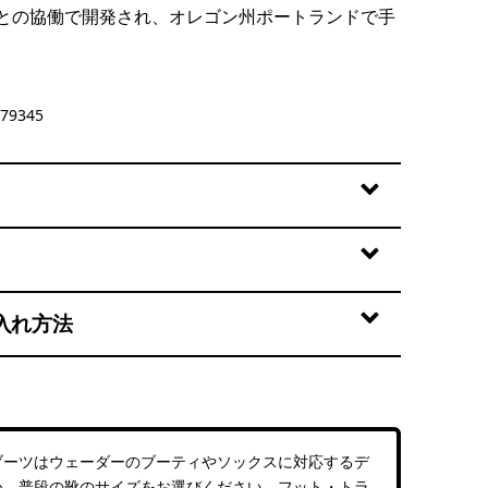
との協働で開発され、オレゴン州ポートランドで手
y
79345
入れ方法
ブーツはウェーダーのブーティやソックスに対応するデ
め、普段の靴のサイズをお選びください。フット・トラ