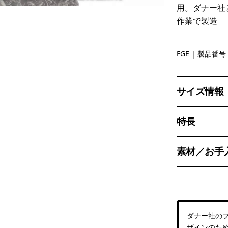
用。ダナー社
作業で製造
Forge Gre
FGE
| 製品番号 
サイズ情報
特長
素材／お手
ダナー社の
ザインのた