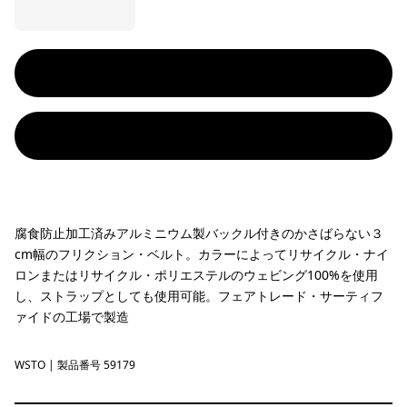
腐食防止加工済みアルミニウム製バックル付きのかさばらない３
cm幅のフリクション・ベルト。カラーによってリサイクル・ナイ
ロンまたはリサイクル・ポリエステルのウェビング100%を使用
し、ストラップとしても使用可能。フェアトレード・サーティフ
ァイドの工場で製造
WSTO
Weathered Stone
| 製品番号 59179