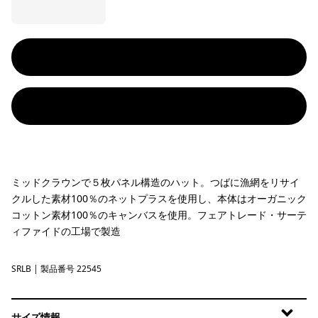
ミッドクラウンで５枚パネル構造のハット。つばに漁網をリサイ
クルした素材100％のネットプラスを使用し、本体はオーガニック
コットン素材100％のキャンバスを使用。フェアトレード・サーテ
ィファイドの工場で製造
SRLB
Solar Roller: Bundle Green
| 製品番号 22545
サイズ情報