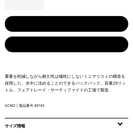
重量を削減しながら耐久性は犠牲にしないミニマリストの構造を
採用した、水中に沈めることのできるバックパック。容量29リッ
トル。フェアトレード・サーティファイドの工場で製造
GCNO
Golden Caramel w/Noble Grey
| 製品番号 49165
サイズ情報