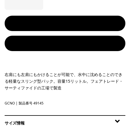
右肩にも左肩にもかけることが可能で、水中に沈めることのでき
る軽量なスリング型パック。容量15リットル。フェアトレード・
サーティファイドの工場で製造
GCNO
Golden Caramel w/Noble Grey
| 製品番号 49145
サイズ情報