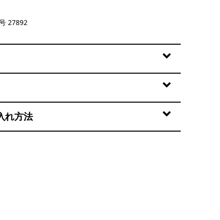
 Orange
 27892
入れ方法