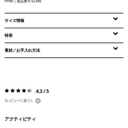
PPNK
P-6 Outline: Pickled Pink
| 製品番号 62386
サイズ情報
特長
素材／お手入れ方法
4.3 / 5
評価:
4.3 / 5
3レビューに基づく
アクティビティ