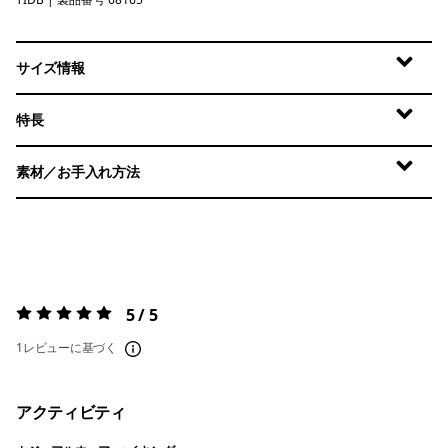
Tidepool Blue
サイズ情報
特長
素材／お手入れ方法
5 / 5
評価:
5 / 5
1レビューに基づく
アクティビティ