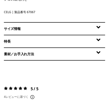
CELG
Celery Green
| 製品番号 67067
サイズ情報
特長
素材／お手入れ方法
5 / 5
評価:
5 / 5
4レビューに基づく