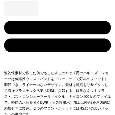
速乾性素材で作った何でもこなすこのキッズ用のバギーズ・ショ
ーツは伸縮性ウエストバンドをドローコードで好みのフィットに
調節でき、ライナーのないデザイン。素材は漁網をリサイクルし
て海洋プラスチック汚染の削減に貢献する、軽量なネットプラ
ス・ポストコンシューマーリサイクル・ナイロン100％のファイユ
で、軽度の水分を弾くDWR（耐久性撥水）加工はPFASを意図的に
添加せずに製造。２つのフロントポケットには水はけのよいメッ
シュの裏地付き