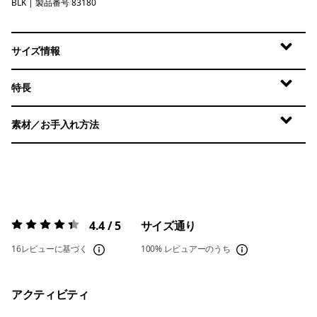
BLK
Black
| 製品番号 83180
サイズ情報
特長
素材／お手入れ方法
4.4 / 5
サイズ通り
評価:
4.4 / 5
16レビューに基づく
100%
レビュアーのうち
アクティビティ