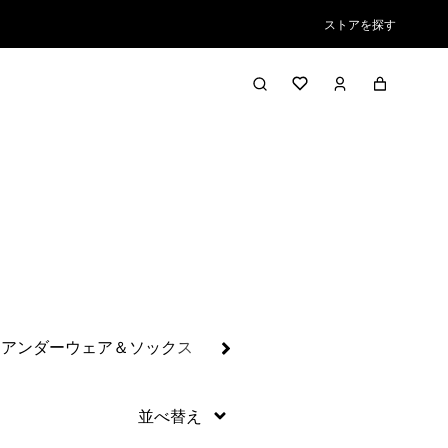
ストアを探す
絞り込み／並び替え
アンダーウェア＆ソックス
帽子＆アクセサリー
フリー・