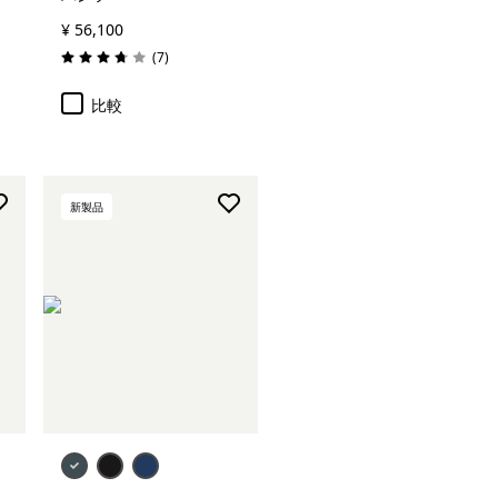
¥ 56,100
レビュー
(7
)
評価: 3.7 / 5
比較
新製品