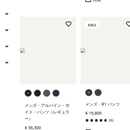
新製品
メンズ・R1 パンツ
メンズ・アルパイン・ガ
イド・パンツ（レギュラ
¥ 19,800
ー）
レビュー
(6
)
評価: 4.7 / 5
¥ 36,300