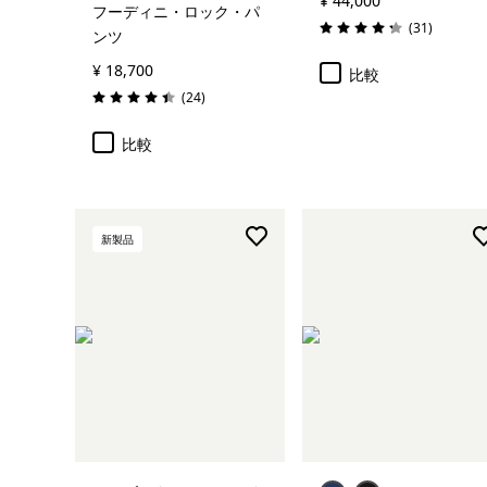
¥ 44,000
フーディニ・ロック・パ
レビュー
(31
)
ンツ
評価: 4.3 / 5
¥ 18,700
比較
レビュー
(24
)
評価: 4.4 / 5
比較
新製品