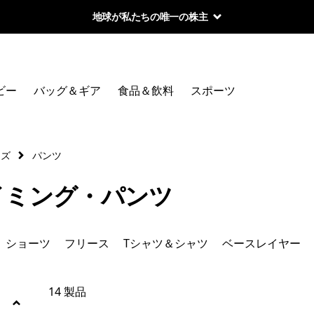
地球が私たちの唯一の株主
絞り込み
カテゴリー
ビー
バッグ＆ギア
食品＆飲料
スポーツ
ジャケット＆ベスト
パンツ
ンズ
パンツ
ショーツ
イミング・パンツ
フリース
ショーツ
フリース
Tシャツ＆シャツ
ベースレイヤー
Tシャツ＆シャツ
ベースレイヤー
14 製品