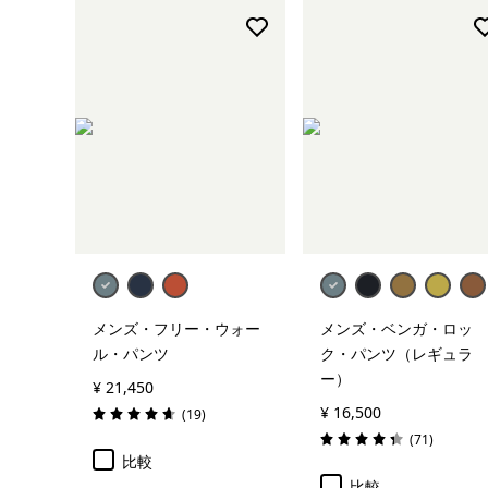
アンダーウェア＆ソックス
帽子＆アクセサリー
すべて表示 (2)
絞り込み
在庫のあるサイズ
絞り込み
在庫のあるカラー
絞り込み
素材
メンズ・フリー・ウォー
メンズ・ベンガ・ロッ
ル・パンツ
ク・パンツ（レギュラ
絞り込み
フィット
ー）
¥ 21,450
¥ 16,500
レビュー
(19
)
評価: 4.6 / 5
レビュー
(71
)
評価: 4.3 / 5
比較
比較