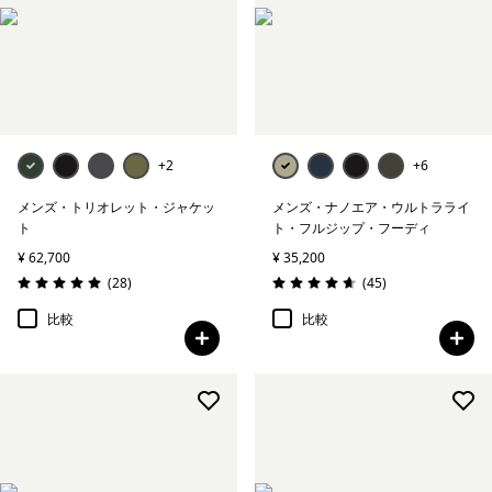
ベースレイヤー
アンダーウェア＆ソックス
帽子＆アクセサリー
+2
+6
すべて表示 (2)
メンズ・トリオレット・ジャケッ
メンズ・ナノエア・ウルトラライ
ト
ト・フルジップ・フーディ
絞り込み
在庫のあるサイズ
¥ 62,700
¥ 35,200
レビュー
レビュー
(28
)
(45
)
絞り込み
在庫のあるカラー
評価: 5.0 / 5
評価: 4.7 / 5
比較
比較
絞り込み
性別
絞り込み
容量
絞り込み
素材