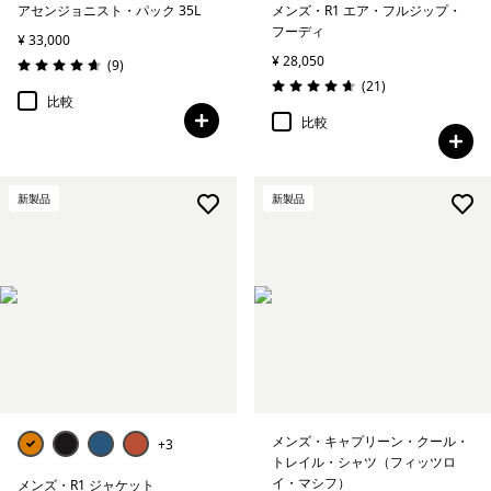
アセンジョニスト・パック 35L
メンズ・R1 エア・フルジップ・
フーディ
¥ 33,000
¥ 28,050
レビュー
(9
)
評価: 4.7 / 5
レビュー
(21
)
評価: 4.7 / 5
比較
比較
新製品
新製品
メンズ・キャプリーン・クール・
+3
トレイル・シャツ（フィッツロ
イ・マシフ）
メンズ・R1 ジャケット