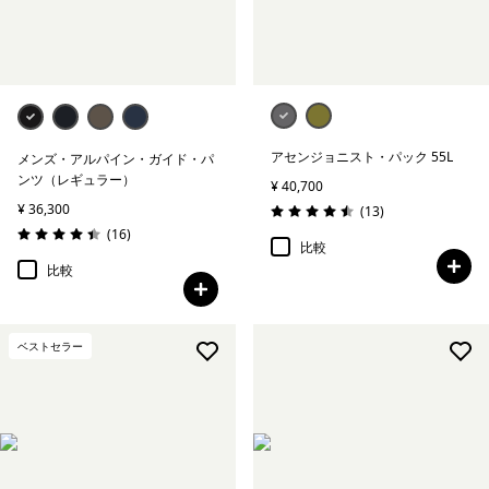
アセンジョニスト・パック 55L
メンズ・アルパイン・ガイド・パ
ンツ（レギュラー）
¥ 40,700
¥ 36,300
レビュー
(13
)
評価: 4.5 / 5
レビュー
(16
)
評価: 4.4 / 5
比較
比較
ベストセラー