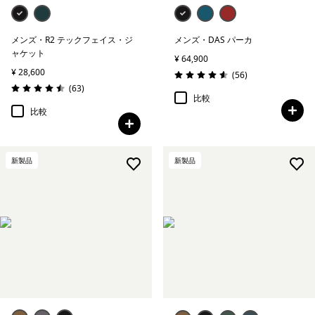
メンズ・R2 テックフェイス・ジ
メンズ・DAS パーカ
ャケット
¥ 64,900
¥ 28,600
レビュー
(56
)
評価: 4.6 / 5
レビュー
(63
)
評価: 4.5 / 5
比較
比較
新製品
新製品