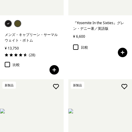
『Yosemite In the Sixties』グレ
ン・デニー著／英語版
メンズ・キャプリーン・サーマル
¥ 6,600
ウェイト・ボトム
比較
¥ 13,750
レビュー
(28
)
評価: 4.6 / 5
比較
新製品
新製品