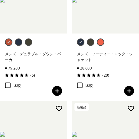
絞り込み
フィット
絞り込み
保温指標
絞り込み
アクティビティ
メンズ・デュラブル・ダウン・パ
メンズ・フーディニ・ロック・ジ
絞り込み
気象条件
ーカ
ャケット
¥ 79,200
¥ 28,600
絞り込み
特徴
レビュー
レビュー
(6
)
(20
)
評価: 4.7 / 5
評価: 4.6 / 5
比較
比較
新製品