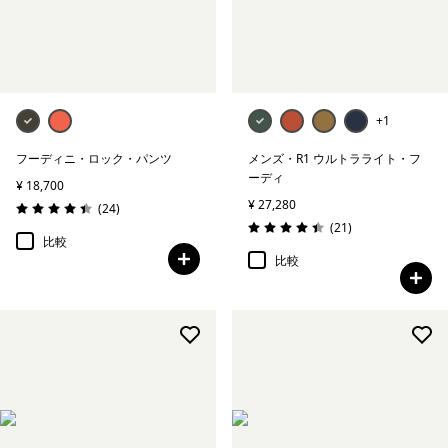
+1
フーディニ・ロック・パンツ
メンズ・R1 ウルトラライト・フ
ーディ
¥ 18,700
¥ 27,280
レビュー
(24
)
評価: 4.4 / 5
レビュー
(21
)
評価: 4.4 / 5
比較
比較