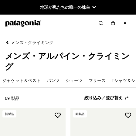
地球が私たちの唯一の株主
絞り込み／並び替え
クリア
並べ替え
メンズ・クライミング
絞り込み
カテゴリー
メンズ・アルパイン・クライミン
ジャケット＆ベスト
グ
パンツ
ジャケット＆ベスト
パンツ
ショーツ
フリース
Tシャツ＆シ
ショーツ
絞り込み／並び替え
69 製品
フリース
新製品
新製品
Tシャツ＆シャツ