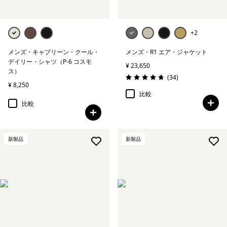
+2
メンズ・キャプリーン・クール・
メンズ・R1 エア・ジャケット
デイリー・シャツ（P-6 コスモ
¥ 23,650
ス）
レビュー
(34
)
評価: 4.8 / 5
¥ 8,250
比較
比較
新製品
新製品