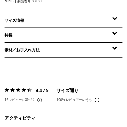
MRLB
Marlow Brown
| 製品番号 83180
サイズ情報
特長
素材／お手入れ方法
4.4 / 5
サイズ通り
評価:
4.4 / 5
16レビューに基づく
100%
レビュアーのうち
アクティビティ