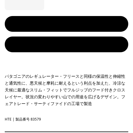
パタゴニアのレギュレーター・フリースと同様の保温性と伸縮性
と通気性に、悪天候と摩耗に耐えるという利点を加えた、冷涼な
天候に最適なスリム・フィットでフルジップのフード付きクロス
レイヤー。状況の変わりやすい山での用途を広げるデザイン。フ
ェアトレード・サーティファイドの工場で製造
HTE
Hot Ember
| 製品番号 83579