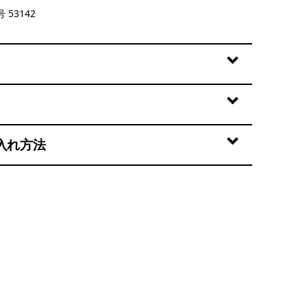
ew Navy
 53142
入れ方法