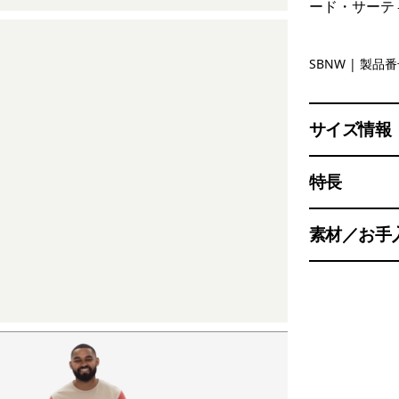
ード・サーテ
Solar Blo
SBNW
| 製品番号
サイズ情報
特長
素材／お手