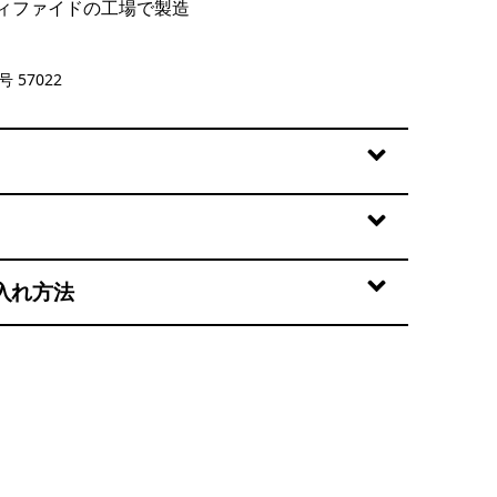
ィファイドの工場で製造
cks: New Navy
 57022
入れ方法