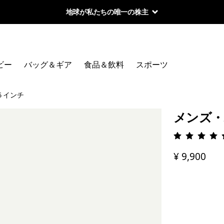
地球が私たちの唯一の株主
ビー
バッグ＆ギア
食品＆飲料
スポーツ
５インチ
メンズ・
評価: 4.
¥ 9,900