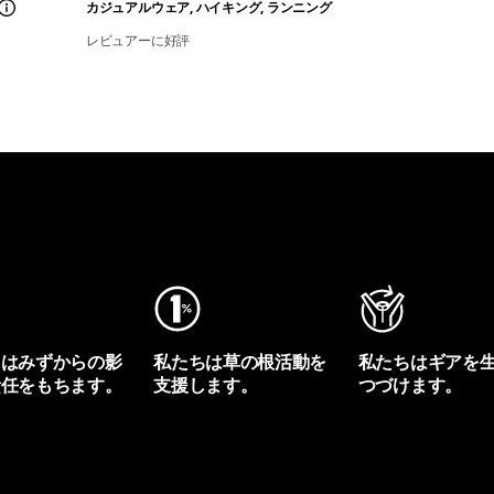
カジュアルウェア, ハイキング, ランニング
レビュアーに好評
ちはみずからの影
私たちは草の根活動を
私たちはギアを
責任をもちます。
支援します。
つづけます。
プリントを見る
アクティビズムを見る
Worn Wearを見る