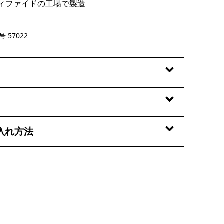
ィファイドの工場で製造
cks: New Navy
 57022
入れ方法