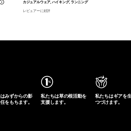
カジュアルウェア, ハイキング, ランニング
レビュアーに好評
ちはみずからの影
私たちは草の根活動を
私たちはギアを
責任をもちます。
支援します。
つづけます。
プリントを見る
アクティビズムを見る
Worn Wearを見る