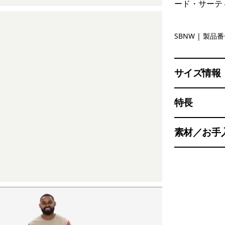
ード・サーテ
Solar Blo
SBNW
| 製品番号
サイズ情報
特長
素材／お手