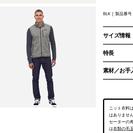
Black
BLK
| 製品番号 
サイズ情報
特長
素材／お手
ニット衣料
はありませ
セーターの
は
衣類の毛