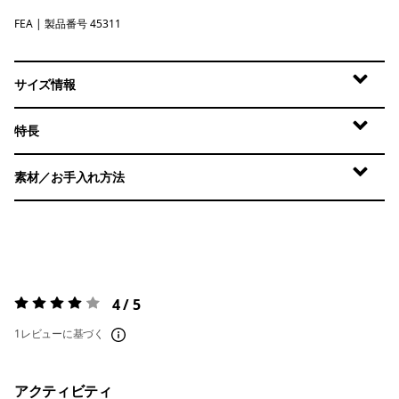
FEA
Feather Grey
| 製品番号 45311
サイズ情報
特長
素材／お手入れ方法
4 / 5
評価:
4 / 5
1レビューに基づく
アクティビティ