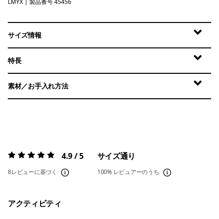
LMYX
Limestone Yellow - Light Limestone Yellow X-Dye
| 製品番号 45456
サイズ情報
特長
素材／お手入れ方法
4.9 / 5
サイズ通り
評価:
4.9 / 5
8レビューに基づく
100%
レビュアーのうち
アクティビティ