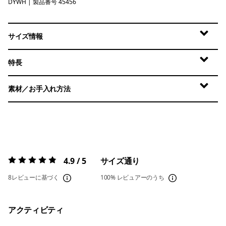
DYWH
Dyno White
| 製品番号 45456
サイズ情報
特長
素材／お手入れ方法
4.9 / 5
サイズ通り
評価:
4.9 / 5
8レビューに基づく
100%
レビュアーのうち
アクティビティ