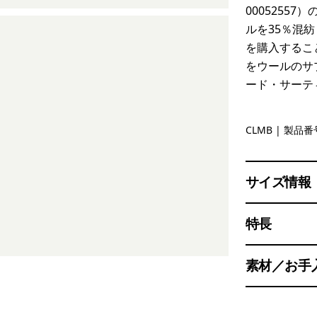
0005255
ルを35％混
を購入するこ
をウールのサ
ード・サーテ
Clement B
CLMB
| 製品番号
サイズ情報
特長
素材／お手