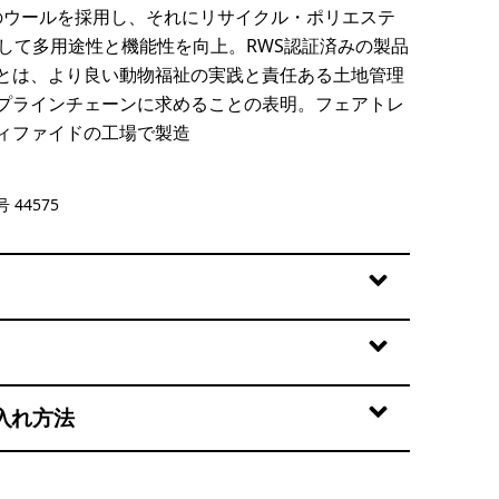
7）のウールを採用し、それにリサイクル・ポリエステ
紡して多用途性と機能性を向上。RWS認証済みの製品
とは、より良い動物福祉の実践と責任ある土地管理
プラインチェーンに求めることの表明。フェアトレ
ィファイドの工場で製造
lue
 44575
入れ方法