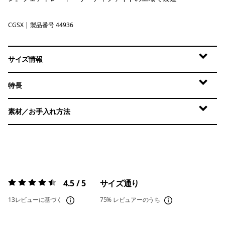
CGSX
Crisp Grey - Salt Grey X-Dye
| 製品番号 44936
サイズ情報
特長
素材／お手入れ方法
4.5 / 5
サイズ通り
評価:
4.5 / 5
13レビューに基づく
75%
レビュアーのうち