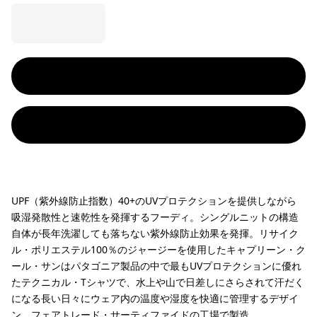
UPF（紫外線防止指数）40+のUVプロテクションを提供しながら
吸湿発散性と速乾性を発揮するフーディ。シングルニットの構造
自体が長年洗濯しても落ちない紫外線防止効果を発揮。リサイク
ル・ポリエステル100％のジャージーを使用したキャプリーン・ク
ール・サンはパタゴニア製品の中で最もUVプロテクションに優れ
たテクニカル・Tシャツで、水上や山で日差しにさらされて汗だく
になる長い日々にウェア内の温度や湿度を快適に管理するデザイ
ン。フェアトレード・サーティファイドの工場で製造