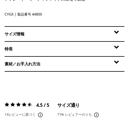
CYGX
Canopy Green - Light Canopy Green X-Dye
| 製品番号 44800
サイズ情報
特長
素材／お手入れ方法
4.5 / 5
サイズ通り
評価:
4.5 / 5
14レビューに基づく
71%
レビュアーのうち