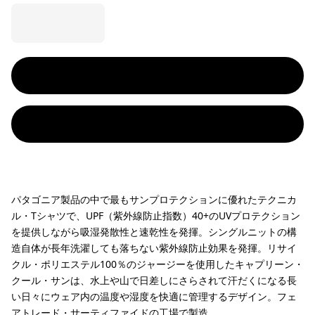
パタゴニア製品の中で最もサンプロテクションに優れたテクニカ
ル・Tシャツで、UPF（紫外線防止指数）40+のUVプロテクション
を提供しながら吸湿発散性と速乾性を発揮。シングルニットの構
造自体が長年洗濯しても落ちない紫外線防止効果を発揮。リサイ
クル・ポリエステル100％のジャージーを使用したキャプリーン・
クール・サンは、水上や山で日差しにさらされて汗だくになる長
い日々にウェア内の温度や湿度を快適に管理するデザイン。フェ
アトレード・サーティファイドの工場で製造