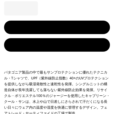
パタゴニア製品の中で最もサンプロテクションに優れたテクニカ
ル・Tシャツで、UPF（紫外線防止指数）40+のUVプロテクション
を提供しながら吸湿発散性と速乾性を発揮。シングルニットの構
造自体が長年洗濯しても落ちない紫外線防止効果を発揮。リサイ
クル・ポリエステル100％のジャージーを使用したキャプリーン・
クール・サンは、水上や山で日差しにさらされて汗だくになる長
い日々にウェア内の温度や湿度を快適に管理するデザイン。フェ
アトレード・サーティファイドの工場で製造