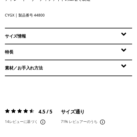
CYGX
Canopy Green - Light Canopy Green X-Dye
| 製品番号 44800
サイズ情報
特長
素材／お手入れ方法
4.5 / 5
サイズ通り
評価:
4.5 / 5
14レビューに基づく
71%
レビュアーのうち