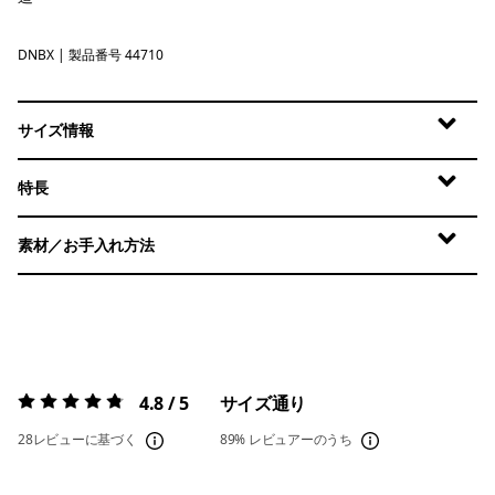
DNBX
Den Brown - Berm Brown X-Dye
| 製品番号 44710
サイズ情報
特長
素材／お手入れ方法
4.8 / 5
サイズ通り
評価:
4.8 / 5
28レビューに基づく
89%
レビュアーのうち