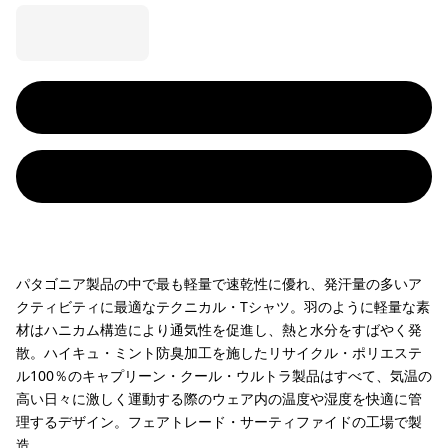
パタゴニア製品の中で最も軽量で速乾性に優れ、発汗量の多いア
クティビティに最適なテクニカル・Tシャツ。羽のように軽量な素
材はハニカム構造により通気性を促進し、熱と水分をすばやく発
散。ハイキュ・ミント防臭加工を施したリサイクル・ポリエステ
ル100％のキャプリーン・クール・ウルトラ製品はすべて、気温の
高い日々に激しく運動する際のウェア内の温度や湿度を快適に管
理するデザイン。フェアトレード・サーティファイドの工場で製
造