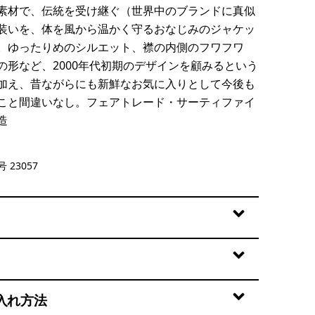
素材で、伝統を受け継ぐ（世界中のブランドに真似
装いを、体を風から温かく守るおなじみのジャケッ
。ゆったりめのシルエット、襟の内側のフワフワ
の形など、2000年代初期のデザインを顧みるという
加え、昔ながらにも新鮮なお気に入りとして今後も
こと間違いなし。フェアトレード・サーティファイ
造
ral w/Basin Green
 23057
入れ方法