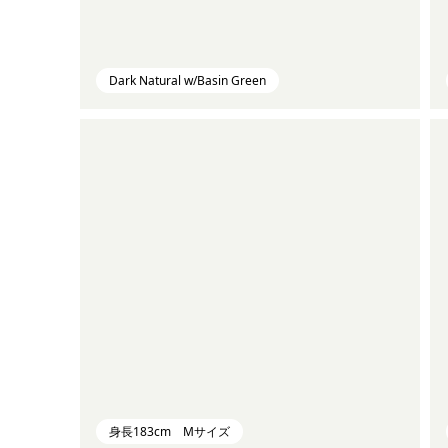
Dark Natural w/Basin Green
身長183cm Mサイズ