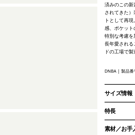
済みのこの新
されてきた）
トとして再現
感、ポケット
特別な考慮を
長年愛される
ドの工場で製
Dark Natu
DNBA
| 製品番号
サイズ情報
特長
素材／お手