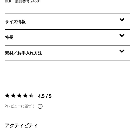
BLK
Black
| 製品番号 24581
サイズ情報
特長
素材／お手入れ方法
4.5 / 5
評価:
4.5 / 5
2レビューに基づく
アクティビティ