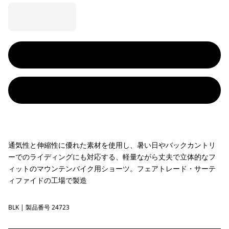
通気性と伸縮性に優れた素材を使用し、暑い日やバックカントリ
ーでのライディングにも対応する、軽量ながら丈夫で立体的なフ
ィットのマウンテンバイク用ショーツ。フェアトレード・サーテ
ィファイドの工場で製造
BLK
Black
| 製品番号 24723