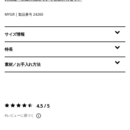
MYGR
May Grey
| 製品番号 24260
サイズ情報
特長
素材／お手入れ方法
4.5 / 5
評価:
4.5 / 5
4レビューに基づく