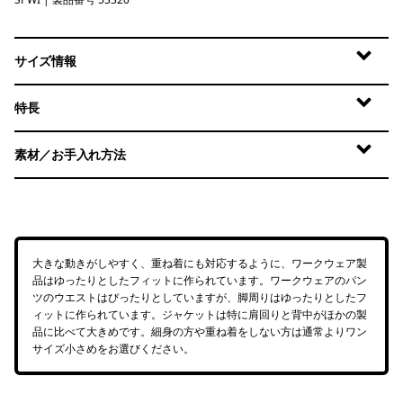
Splashing Seas: Wing Grey
サイズ情報
特長
素材／お手入れ方法
大きな動きがしやすく、重ね着にも対応するように、ワークウェア製
品はゆったりとしたフィットに作られています。ワークウェアのパン
ツのウエストはぴったりとしていますが、脚周りはゆったりとしたフ
ィットに作られています。ジャケットは特に肩回りと背中がほかの製
品に比べて大きめです。細身の方や重ね着をしない方は通常よりワン
サイズ小さめをお選びください。