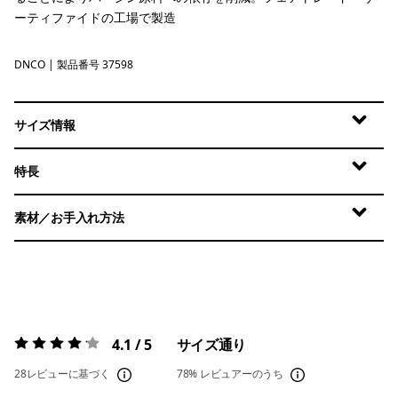
ーティファイドの工場で製造
DNCO
Den Brown: Coastal Edge
| 製品番号 37598
サイズ情報
特長
素材／お手入れ方法
4.1 / 5
サイズ通り
評価:
4.1 / 5
28レビューに基づく
78%
レビュアーのうち