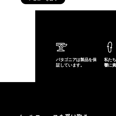
パタゴニアは製品を保
私た
証しています。
響に
製品保証を見る
フット