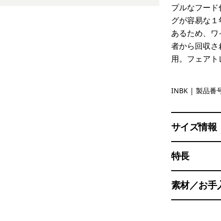
プルなフード
グが容易な１
あるため、ワ
者から回収さ
用。フェアト
Ink Black
INBK
| 製品番号
サイズ情報
特長
素材／お手