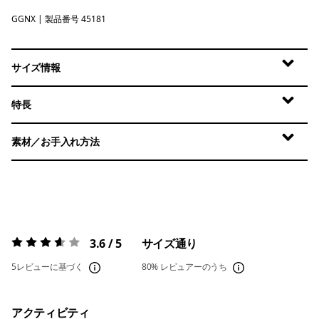
GGNX
Gumtree Green - Light Gumtree Green X-Dye
| 製品番号 45181
サイズ情報
特長
素材／お手入れ方法
3.6 / 5
サイズ通り
評価:
3.6 / 5
5レビューに基づく
80%
レビュアーのうち
アクティビティ