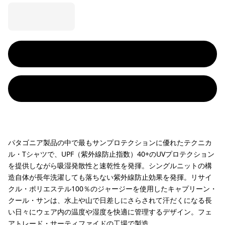
パタゴニア製品の中で最もサンプロテクションに優れたテクニカ
ル・Tシャツで、UPF（紫外線防止指数）40+のUVプロテクション
を提供しながら吸湿発散性と速乾性を発揮。シングルニットの構
造自体が長年洗濯しても落ちない紫外線防止効果を発揮。リサイ
クル・ポリエステル100％のジャージーを使用したキャプリーン・
クール・サンは、水上や山で日差しにさらされて汗だくになる長
い日々にウェア内の温度や湿度を快適に管理するデザイン。フェ
アトレード・サーティファイドの工場で製造