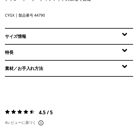
CYGX
Canopy Green - Light Canopy Green X-Dye
| 製品番号 44790
サイズ情報
特長
素材／お手入れ方法
4.5 / 5
評価:
4.5 / 5
4レビューに基づく