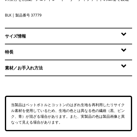
BLK
Black
| 製品番号 37779
サイズ情報
特長
素材／お手入れ方法
当製品はペットボトルとコットンのはぎれ生地を再利用したリサイク
ル素材を使用しているため、生地の色とは異なる色の繊維（黒、ピン
ク、青）が混ざる場合があります。また、実製品の色は製品画像と異
なって見える場合があります。