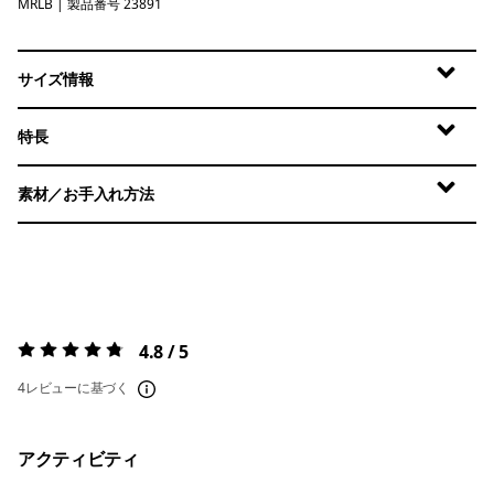
MRLB
Marlow Brown
| 製品番号 23891
サイズ情報
特長
素材／お手入れ方法
4.8 / 5
評価:
4.8 / 5
4レビューに基づく
アクティビティ