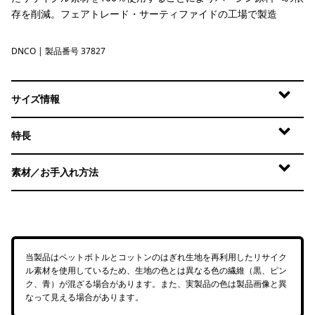
存を削減。フェアトレード・サーティファイドの工場で製造
DNCO
Den Brown: Coastal Edge
| 製品番号 37827
サイズ情報
特長
素材／お手入れ方法
当製品はペットボトルとコットンのはぎれ生地を再利用したリサイク
ル素材を使用しているため、生地の色とは異なる色の繊維（黒、ピン
ク、青）が混ざる場合があります。また、実製品の色は製品画像と異
なって見える場合があります。