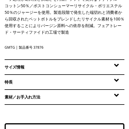
コットン50％／ポストコンシューマーリサイクル・ポリエステル
50％のジャージーを使用。製造段階で発生した端切れと消費者か
ら回収されたペットボトルをブレンドしたリサイクル素材を100％
使用することによりバージン原料への依存を削減。フェアトレー
ド・サーティファイドの工場で製造
GMTG
Gumtree Green
| 製品番号 37876
サイズ情報
特長
素材／お手入れ方法