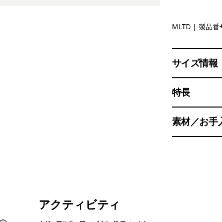
Melting O
MLTD
| 製品番号
サイズ情報
特長
素材／お手
アクティビティ