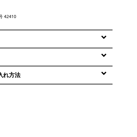
mbre: Den Brown
 42410
入れ方法