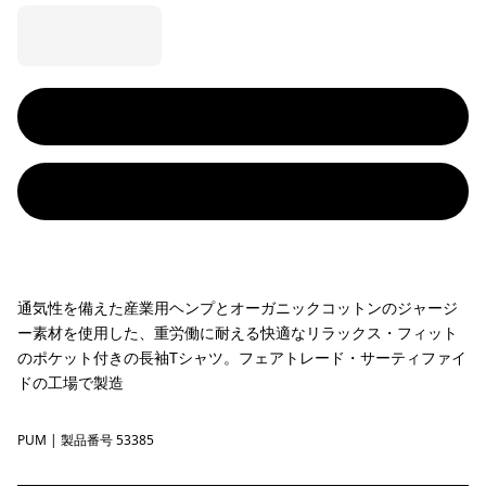
通気性を備えた産業用ヘンプとオーガニックコットンのジャージ
ー素材を使用した、重労働に耐える快適なリラックス・フィット
のポケット付きの長袖Tシャツ。フェアトレード・サーティファイ
ドの工場で製造
PUM
Pumice
| 製品番号 53385