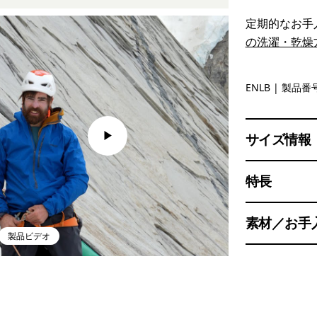
定期的なお手
の洗濯・乾燥
Endless B
ENLB
| 製品番号
サイズ情報
特長
素材／お手
製品ビデオ