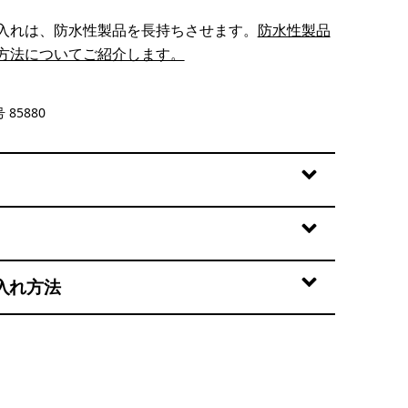
入れは、防水性製品を長持ちさせます。
防水性製品
方法についてご紹介します。
lue
 85880
入れ方法